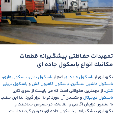
تمهیدات حفـاظتی پیشگـیرانه قطعات
مكانیك انواع باسكول جاده ای
نگهداری از
باسكول جاده ای
اعم از
باسکول بتنی
،
باسکول فلزی
،
باسکول ماشین سنگین
،
باسکول کامیون کش
و
باسکول تریلی
کش
، از مهمترین مقولاتی است كه می بایست از سوی كاربر
باسكول دیجیتال
و متصدی آن مورد توجه قرار گیرد. لذا این مطلب
به منظور افزایش آگاهی و اطلاعات، در خصوص محافظت و
نگهداری پیشگیرانه از باسكول جاده ای، تدوین گردیده است.