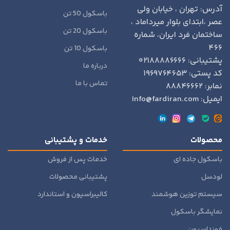
آدرس: تهران ، خیابان ولی
باسکول 50 تن
عصر ،ابتدای بلوار میرداماد ،
باسکول 20 تن
ساختمان فرد ایران، شماره
۴۶۶
باسکول 10 تن
پشتیبانی: ۰۲۱۸۸۸۸۶۶۶۶
درباره ما
کد پستی: ۱۹۶۹۷۶۴۶۵۳
تماس با ما
نمابر: ۸۸۸۴۶۶۶۲
ایمیل: Info@fardiran.com
محصولات
خدمات و پشتیبانی
باسکول جاده ای
خدمات پس از فروش
لودسل
پشتیبانی محصولات
سیستم توزین هوشمند
کالیبراسیون و استاندارد
نمایشگر باسکول
فونداسیون