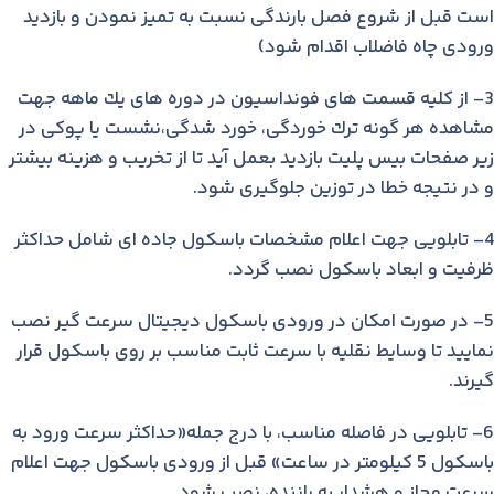
است قبل از شروع فصل بارندگی نسبت به تمیز نمودن و بازدید
ورودی چاه فاضلاب اقدام شود)
3- از كلیه قسمت های فونداسیون در دوره های یك ماهه جهت
مشاهده هر گونه ترك خوردگی، خورد شدگی،نشست یا پوكی در
زیر صفحات بیس پلیت بازدید بعمل آید تا از تخریب و هزینه بیشتر
و در نتیجه خطا در توزین جلوگیری شود.
4- تابلویی جهت اعلام مشخصات باسكول جاده ای شامل حداكثر
ظرفیت و ابعاد باسكول نصب گردد.
5- در صورت امكان در ورودی باسكول دیجیتال سرعت گیر نصب
نمایید تا وسایط نقلیه با سرعت ثابت مناسب بر روی باسكول قرار
گیرند.
6- تابلویی در فاصله مناسب، با درج جمله«حداكثر سرعت ورود به
باسكول 5 كیلومتر در ساعت» قبل از ورودی باسكول جهت اعلام
سرعت مجاز و هشدار به راننده، نصب شود.