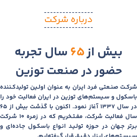
درﺑﺎره ﺷﺮﮐﺖ
بیش از
۶۵
سال تجربه
حضور در صنعت توزین
شرکـت صنـعتی فـرد ایـران به عـنوان اولـین تولیدکـننده
باسکول و سـیستم‌های توزین در ایران فعالیت خود را
در سال ۱۳۳۷ آغاز نمود. اکنون با گذشت بیش از ۶۵
سال فعالیت شرکت، مفـتـخریم که در زمـره ۱۰ شـرکت
بـرتر جـهان در حـوزه تولـیـد انـواع باسکـول جـاده‌ای و
سـیسـتم‌های ابـزار دقـیق قرار گـرفته‌ایـم.