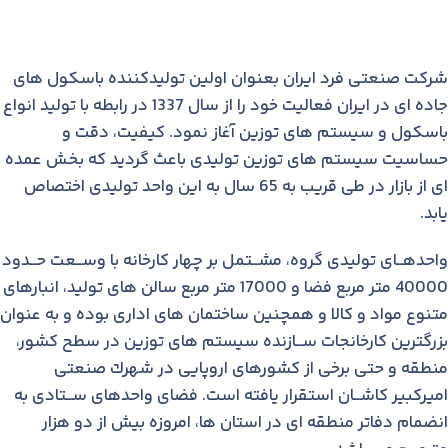
شركت صنعتی فرد ايران بعنوان اولين توليدكننده باسكول های
جاده ای در ايران فعاليت خود را از سال 1337 در رابطه با توليد انواع
باسكول و سيستم های توزين آغاز نمود. كيفيت، دقت و
حساسيت سيستم های توزين توليدی باعث گرديد كه بخش عمده
ای از بازار در طی قريب به 65 سال به اين واحد توليدی اختصاص
يابد.
واحدهــای توليدی گروه، مشــتمل بر چهار کارخانه با وســعت حــدود
40000 متر مربع فضا و 17000 متر مربع سالن های توليد، انبارهای
متنوع مواد و کالا و همچنين ساختمان های اداری بوده و به عنوان
بزرگترين کارخانجات ســازنده سيستم های توزين در سطح کشور،
منطقه و حتی برخی از کشورهای اروپايی در شهرك صنعتی
اميرکبير کاشــان استقرار يافته است. فضای واحدهای ســتادی به
انضمام دفاتر منطقه ای در استان ها، امروزه بيش از دو هزار