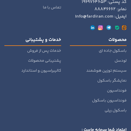
کد پستی: ۱۹۶۹۷۶۴۶۵۳
تماس با ما
نمابر: ۸۸۸۴۶۶۶۲
ایمیل: Info@fardiran.com
محصولات
خدمات و پشتیبانی
باسکول جاده ای
خدمات پس از فروش
لودسل
پشتیبانی محصولات
سیستم توزین هوشمند
کالیبراسیون و استاندارد
نمایشگر باسکول
فونداسیون
فونداسیون باسکول
باسکول ریلی
اعتماد شما سرمایه ماست :