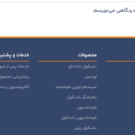
ه دیدگاهی می‌نویسم.
محصولات
خدمات و پشتیب
باسکول جاده ای
خدمات پس از فر
لودسل
پشتیبانی محصول
سیستم توزین هوشمند
کالیبراسیون و است
نمایشگر باسکول
فونداسیون
فونداسیون باسکول
باسکول ریلی