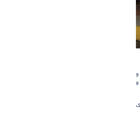
و
 و
اک