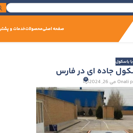
صفحه اصلی
محصولات
خدمات و پشتیب
ا باسکول
کول جاده ای در فارس
0
ali 
On می 26, 2024