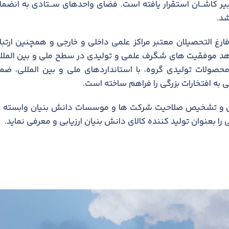
 کاشــان استقرار يافته است. فضای واحدهای ســتادی به انضما
شد.
رغ التحصيلان معتبر مراکز علمی داخلی و خارجی و همچنين ارتبا
هد موفقيت های شگرف علمی و تولیدی در سطح ملی و بين الملل
ولات توليدی گروه، با استانداردهای ملی و بين المللی، ضم
ابی و تشخيص صلاحيت شرکت ها و موسسات دانش بنيان وابسته ب
عنوان توليد کننده کالای دانش بنيان ارزيابی و معرفی نمايد.