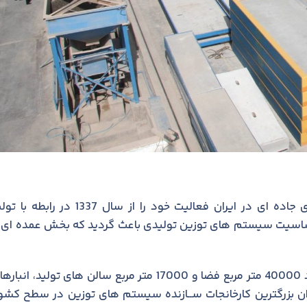
شرکت صنعتی فرد ايران بعنوان اولين توليدکننده باسکول های جاده ای در ايران فعاليت خود را از سال 1337 در را
اسيت سيستم های توزين توليدی باعث گرديد که بخش عمده ای ا
واحدهــای توليدی گروه، مشــتمل بر چهار کارخانه با وســعت حــدود 40000 متر مربع فضا و 17000 متر مربع سالن های توليد، ان
ان بزرگترين کارخانجات ســازنده سيستم های توزين در سطح کشور