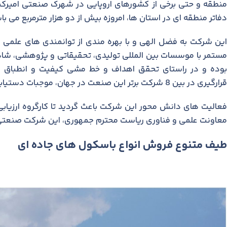
منطقه و حتی برخی از کشورهای اروپايی در شهرک صنعتی اميرکبير
دفاتر منطقه ای در استان ها، امروزه بيش از دو هزار مترمربع می با
این شرکت به فضل الهی و با بهره مندی از توانمندی های علمی فا
مستمر با موسسات بين المللی تولیدی، تحقیقاتی و پژوهشی، شا
بوده و در راستای تحقق اهداف و خط مشی کيفيت و انطباق محص
قرارگیری در بین 8 شرکت برتر این صنعت در جهان، موجبات دستیابی به افتخارات بزرگی را فراهم ساخته است.
فعاليت های دانش محور اين شرکت باعث گرديد تا کارگروه ارزي
معاونت علمی و فناوری رياست محترم جمهوری، اين شرکت صنعتی را ب
طیف متنوع فروش انواع باسکول های جاده ای