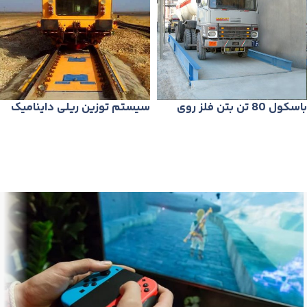
باسكول 80 تن بتن فلز روی
سیستم توزین ریلی داینامیک
زمين (مدل S50)