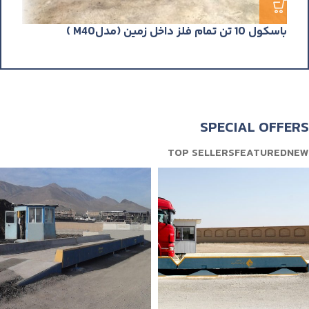
باسكول 10 تن تمام فلز داخل زمين (مدلM40 )
0)
SPECIAL OFFERS
TOP SELLERS
FEATURED
NEW