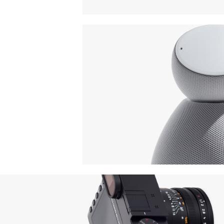
BeoPlay H4
FEEL THE TRUE
SOUND
Smart House
HOME 3D SOUND