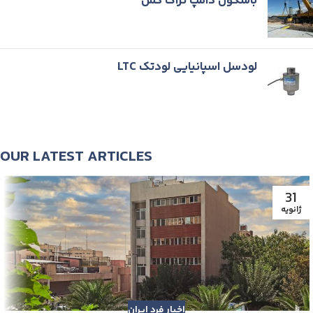
باسکول دامپ تراک کش
لودسل اسپانیایی لودتک LTC
OUR LATEST ARTICLES
31
ژانویه
اخبار فرد ایران