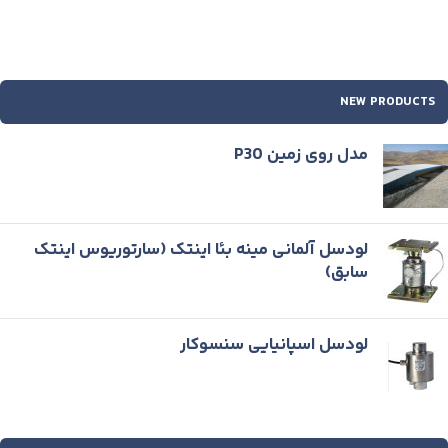
NEW PRODUCTS
مدل روی زمین P30
لودسل آلمانی مینه بئا اینتک (سارتوریوس اینتک
سابق)
لودسل اسپانیایی سنسوكار