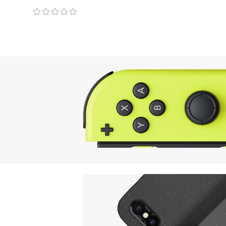
P30)
PS81)
Nintendo Switch
NEW GAMING
EXPERIENCE