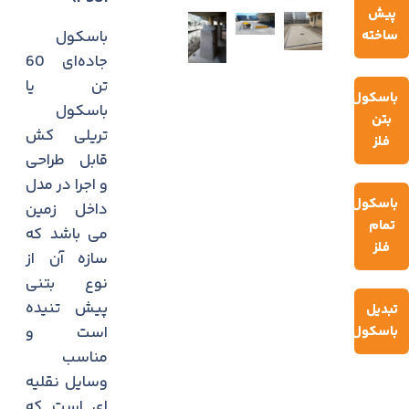
پیش
ساخته
باسکول
جاده‌ای 60
تن یا
باسکول
باسکول
بتن
تریلی کش
فلز
قابل طراحی
و اجرا در مدل
باسکول
داخل زمین
تمام
می باشد که
فلز
سازه آن از
نوع بتنی
پیش تنیده
تبدیل
باسکول
است و
مناسب
وسایل نقلیه
ای است که