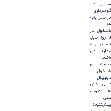
سانتی متر
گودبرداری
در محل پایه
های
باسكول در
3 روز قابل
نصب و بهره
برداری می
باشد.
صفحه ی
باسکول
دیجیتال
تریلی کش
به صورت
بتنی
پیش‌تنیده