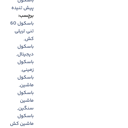
باسکول
پیش تنیده
برچسب:
باسکول 60
تنی تریلی
کش
,
باسکول
دیجیتال
,
باسکول
زمینی
,
باسکول
ماشین
,
باسکول
ماشین
سنگین
,
باسکول
ماشین کش