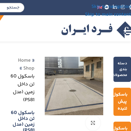
Skip to navigation
Skip to main content
Home
»
دسته
»
Shop
بندی
محصولات
باسكول 60
تن داخل
زمين (مدل
باسکول
PS81)
پیش
تنیده
باسكول 60
تن داخل
Click to enlarge
زمين (مدل
باسکول
PS81)