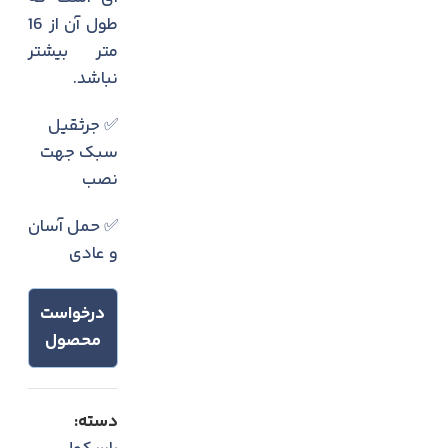
طول آن از 16
متر بیشتر
نباشد.
✅ جرثقیل
سبک جهت
نصب
✅ حمل آسان
و عادی
درخواست
محصول
دسته: