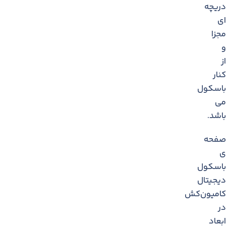
دریچه
ای
مجزا
و
از
كنار
باسكول
می
باشد.
صفحه
ی
باسکول
دیجیتال
کامیون‌کش
در
ابعاد