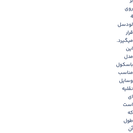
بر
روی
4
لودسل
قرار
میگیرد.
این
مدل
باسکول
مناسب
وسایل
نقلیه
ای
است
که
طول
آن