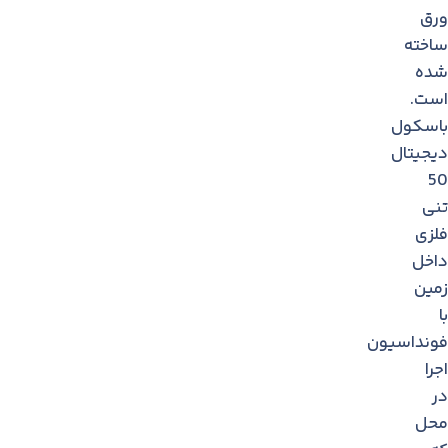
ورق
ساخته
شده
است.
باسكول
دیجیتال
50
تنی
فلزی
داخل
زمین
با
فونداسیون
اجرا
در
محل