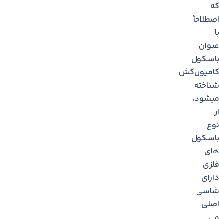
که
اصطلاحاً
با
عنوان
باسکول
کامیون‌کش
شناخته
میشود،
از
نوع
باسكول
های
فلزی
دارای
شاسی
اصلی
می