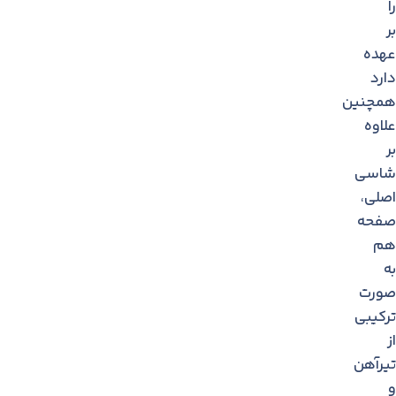
را
بر
عهده
دارد
همچنین
علاوه
بر
شاسی
اصلی،
صفحه
هم
به
صورت
تركیبی
از
تیرآهن
و