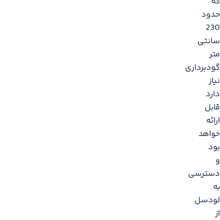
كه
حدود
230
سانتی
متر
گودبرداری
نیاز
دارد
قابل
ارائه
خواهد
بود
و
دسترسی
به
لودسل
از