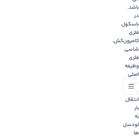
باشد.
در
باسكول
فلزی
کامیون‌کش،
شاسی
فلزی
وظیفه
اصلی
تحمل
و
انتقال
بار
به
لودسل
ها