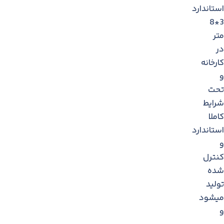
استاندارد
3*8
متر
در
کارخانه
و
تحت
شرایط
کاملا
استاندارد
و
کنترل
شده
تولید
میشود
و