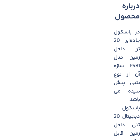
درباره
محصول
در باسکول
جاده‌ای 20
تن داخل
زمين مدل
PS81 سازه
آن از نوع
بتنی پیش
تنیده می
باشد.
باسکول
دیجیتال 20
تنی داخل
زمین قابل