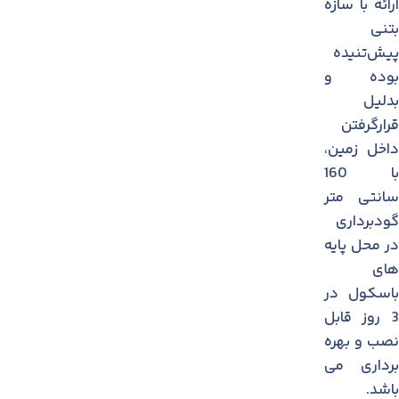
ارائه با سازه
بتنی
پیش‌تنیده
بوده و
بدلیل
قرارگرفتن
داخل زمین،
با 160
سانتی متر
گودبرداری
در محل پايه
های
باسكول در
3 روز قابل
نصب و بهره
برداری می
باشد.