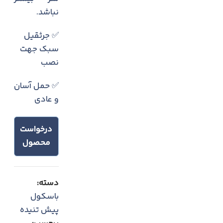
نباشد.
✅ جرثقیل
سبک جهت
نصب
✅ حمل آسان
و عادی
درخواست
محصول
دسته:
باسکول
پیش تنیده