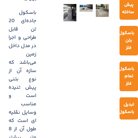
پیش
ساخته
باسکول
جاده‌ای 20
تن قابل
باسکول
طراحی و اجرا
بتن
در مدل داخل
فلز
زمین
می‌باشد که
باسکول
سازه آن از
تمام
نوع بتنی
فلز
پیش تنیده
است و
مناسب
تبدیل
باسکول
وسایل نقلیه
ای است که
طول آن از 8
متر بیشتر