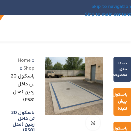
Skip to navigation
Skip to main content
Home
»
دسته
»
Shop
بندی
محصولات
باسكول 20
تن داخل
زمين (مدل
باسکول
PS81)
پیش
تنیده
باسكول 20
تن داخل
Click to enlarge
زمين (مدل
باسکول
PS81)