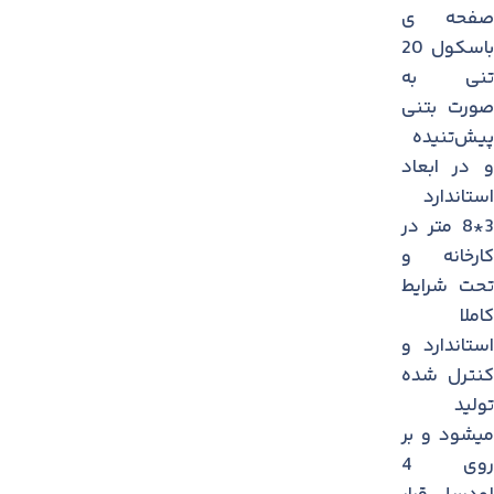
صفحه ی
باسکول 20
تنی به
صورت بتنی
پیش‌تنیده
و در ابعاد
استاندارد
3*8 متر در
کارخانه و
تحت شرایط
کاملا
استاندارد و
کنترل شده
تولید
میشود و بر
روی 4