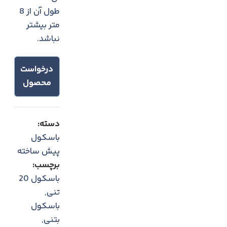
طول آن از 8
متر بیشتر
نباشد.
درخواست
محصول
دسته:
باسکول
پیش ساخته
برچسب:
باسکول 20
تنی
,
باسکول
بتنی
,