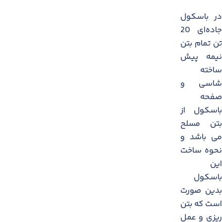
در باسکول
جاده‌ای 20
تن تمام بتن
نیمه پیش
ساخته
شاسی و
صفحه
باسكول از
بتن مسلح
می باشد و
نحوه ساخت
این
باسكول
بدین صورت
است كه بتن
ریزی و عمل