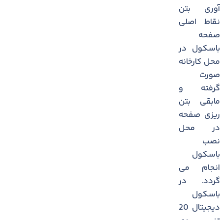
آوری بتن
نقاط اصلی
صفحه
باسكول در
محل كارخانه
صورت
گرفته و
مابقی بتن
ریزی صفحه
در محل
نصب
باسكول
انجام می
گردد. در
باسکول
دیجیتال 20