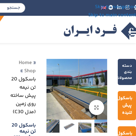
Skip to navigation
Skip to main content
Home
»
دسته
»
Shop
بندی
محصولات
باسكول 20
تن نیمه
پیش ساخته
باسکول
روی زمين
پیش
Click to enlarge
(مدل C30)
تنیده
باسكول 20
تن نیمه
باسکول