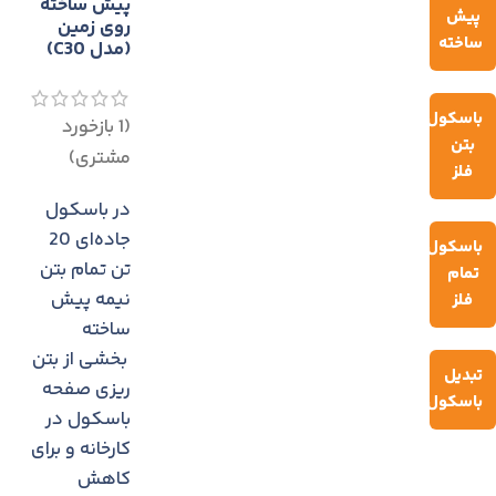
پیش ساخته
پیش
روی زمين
ساخته
(مدل C30)
باسکول
(
1
بازخورد
بتن
مشتری)
فلز
در باسکول
جاده‌ای 20
باسکول
تن تمام بتن
تمام
نیمه پیش
فلز
ساخته
بخشی از بتن
تبدیل
ریزی صفحه
باسکول
باسکول در
کارخانه و برای
کاهش